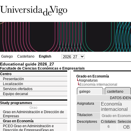
Galego
Castellano
English
Educational guide 2026_27
Facultade de Ciencias Económicas e Empresariais
Centro
Grado en Economía
Presentación
Asignaturas
Localización
Economía internacional
Servizos ofertados
galego
castellano
Equipo decanal
DATOS IDEN
Study programmes
Asignatura
Economía
Grao
internacional
Grao en Administración e Dirección de
Titulacion
Grado en Econom
Empresas
Grao en Economía
Descriptores
Cr.totales
Selecci
PCEO Grao en Administración e
6
OB
Dirección de Empresas/Grao en