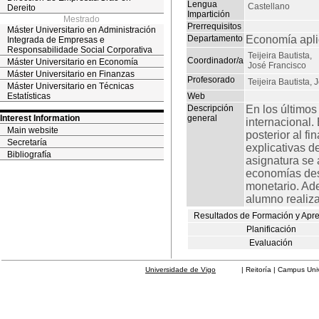
Lengua
Castellano
Dereito
Impartición
Mestrado
Prerrequisitos
Máster Universitario en Administración
Departamento
Economía apl
Integrada de Empresas e
Responsabilidade Social Corporativa
Teijeira Bautista,
Coordinador/a
Máster Universitario en Economía
José Francisco
Máster Universitario en Finanzas
Profesorado
Teijeira Bautista,
Máster Universitario en Técnicas
Estatísticas
Web
Descripción
En los último
Interest Information
general
internacional
Main website
posterior al f
Secretaría
explicativas 
Bibliografía
asignatura se 
economías desa
monetario. Ade
alumno realiza
Resultados de Formación y Apr
Planificación
Evaluación
Universidade de Vigo
| Reitoría | Campus Universit