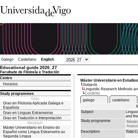
Galego
Castellano
English
Educational guide 2026_27
Facultade de Filoloxía e Tradución
Centro
Máster Universitario en Estudio
Horarios
Subjects
Linguistic Research Methods an
Contents
Study programmes
Grao
galego
castellano
Grao en Filoloxía Aplicada Galega e
Española
Subject
Lingui
Grao en Linguas Estranxeiras
and the
Grao en Tradución e Interpretación
Study programme
Máster
Mestrado
Avanza
Máster Universitario en Ensino do
Descriptors
Total Cr
Español como Lingua Estranxeira ou
Segunda Lingua