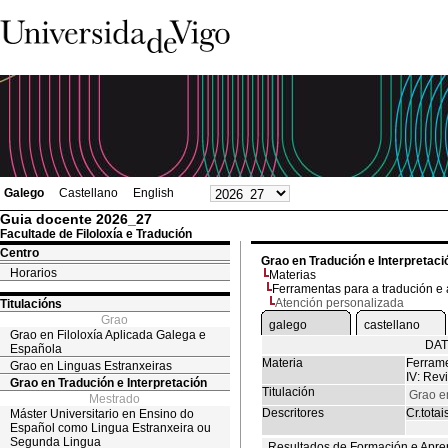
Galego
Castellano
English
Guia docente 2026_27
Facultade de Filoloxía e Tradución
Centro
Grao en Tradución e Interpretaci
Horarios
Materias
Ferramentas para a tradución e a
Atención personalizada
Titulacións
Grao
galego
castellano
Grao en Filoloxía Aplicada Galega e
DAT
Española
Materia
Ferrame
Grao en Linguas Estranxeiras
IV: Rev
Grao en Tradución e Interpretación
Titulación
Grao e
Mestrado
Descritores
Cr.totai
Máster Universitario en Ensino do
Español como Lingua Estranxeira ou
Segunda Lingua
Resultados de Formación e Apre