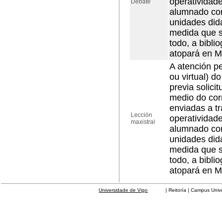
operatividad
Debate
alumnado con
unidades did
medida que s
todo, a bibli
atopará en M
A atención pe
ou virtual) d
previa solici
medio do cor
enviadas a t
Lección
operatividad
maxistral
alumnado con
unidades did
medida que s
todo, a bibli
atopará en M
Universidade de Vigo
| Reitoría | Campus Universit