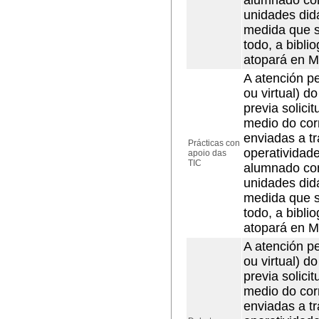
alumnado con
unidades did
medida que s
todo, a bibli
atopará en M
A atención pe
ou virtual) d
previa solici
medio do cor
enviadas a t
Prácticas con
operatividad
apoio das
TIC
alumnado con
unidades did
medida que s
todo, a bibli
atopará en M
A atención pe
ou virtual) d
previa solici
medio do cor
enviadas a t