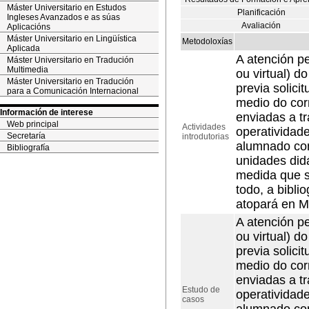
Máster Universitario en Estudos
Planificación
Ingleses Avanzados e as súas
Avaliación
Aplicacións
Máster Universitario en Lingüística
Metodoloxías
Aplicada
A atención pe
Máster Universitario en Tradución
Multimedia
ou virtual) d
Máster Universitario en Tradución
previa solici
para a Comunicación Internacional
medio do cor
Información de interese
enviadas a t
Web principal
Actividades
operatividad
Secretaría
introdutorias
alumnado con
Bibliografía
unidades did
medida que s
todo, a bibli
atopará en M
A atención pe
ou virtual) d
previa solici
medio do cor
enviadas a t
Estudo de
operatividad
casos