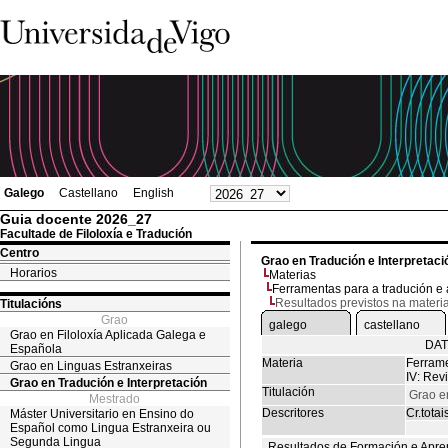
Galego
Castellano
English
Guia docente 2026_27
Facultade de Filoloxía e Tradución
Centro
Grao en Tradución e Interpretaci
Horarios
Materias
Ferramentas para a tradución e a
Resultados previstos na materi
Titulacións
Grao
galego
castellano
Grao en Filoloxía Aplicada Galega e
DAT
Española
Materia
Ferrame
Grao en Linguas Estranxeiras
IV: Rev
Grao en Tradución e Interpretación
Titulación
Grao e
Mestrado
Descritores
Cr.totai
Máster Universitario en Ensino do
Español como Lingua Estranxeira ou
Segunda Lingua
Resultados de Formación e Apre