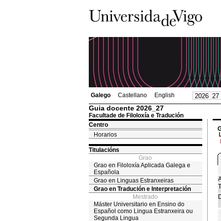
Galego
Castellano
English
Guia docente 2026_27
Facultade de Filoloxía e Tradución
Centro
G
Horarios
Titulacións
Grao
Grao en Filoloxía Aplicada Galega e
Española
A
Grao en Linguas Estranxeiras
T
Grao en Tradución e Interpretación
Mestrado
D
Máster Universitario en Ensino do
Español como Lingua Estranxeira ou
Segunda Lingua