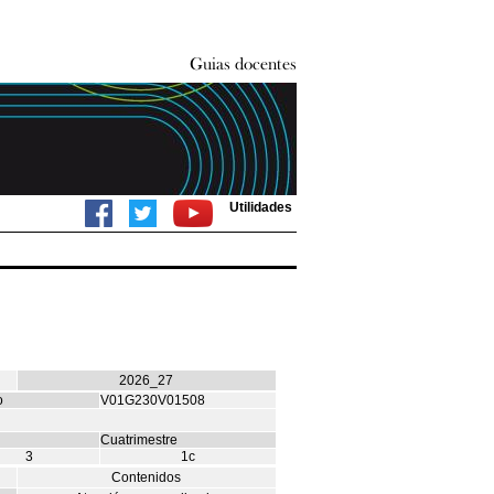
Utilidades
2026_27
o
V01G230V01508
Cuatrimestre
3
1c
Contenidos