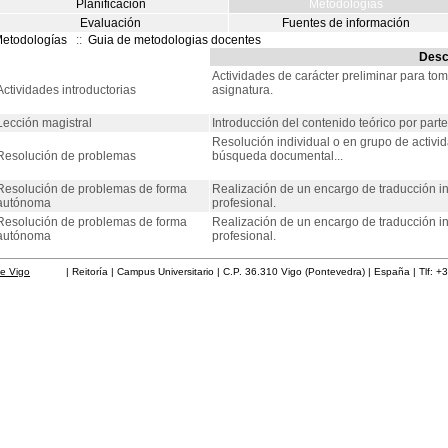
Planificación
Metodologías
Evaluación
Fuentes de información
etodologías
::
Guia de metodologias docentes
Desc
Actividades de carácter preliminar para toma
Actividades introductorias
asignatura.
Lección magistral
Introducción del contenido teórico por parte
Resolución individual o en grupo de activi
Resolución de problemas
búsqueda documental...
Resolución de problemas de forma
Realización de un encargo de traducción in
autónoma
profesional.
Resolución de problemas de forma
Realización de un encargo de traducción in
autónoma
profesional.
de Vigo
| Reitoría | Campus Universitario | C.P. 36.310 Vigo (Pontevedra) | España | Tlf: +