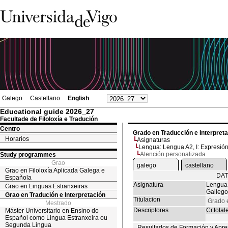
Galego
Castellano
English
Educational guide 2026_27
Facultade de Filoloxía e Tradución
Centro
Grado en Traducción e Interpret
Horarios
Asignaturas
Lengua: Lengua A2, I: Expresión 
Atención personalizada
Study programmes
Grao
galego
castellano
Grao en Filoloxía Aplicada Galega e
DAT
Española
Asignatura
Lengua: 
Grao en Linguas Estranxeiras
Gallego
Grao en Tradución e Interpretación
Titulacion
Grado e
Mestrado
Descriptores
Cr.total
Máster Universitario en Ensino do
Español como Lingua Estranxeira ou
Segunda Lingua
Resultados de Formación y Apre