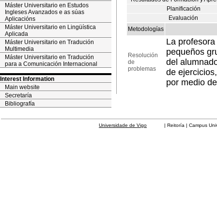
Máster Universitario en Estudos
Planificación
Ingleses Avanzados e as súas
Evaluación
Aplicacións
Máster Universitario en Lingüística
Metodologías
Aplicada
La profesora 
Máster Universitario en Tradución
Multimedia
pequeños gru
Resolución
Máster Universitario en Tradución
del alumnado
de
para a Comunicación Internacional
problemas
de ejercicios
Interest Information
por medio del
Main website
Secretaría
Bibliografía
Universidade de Vigo
| Reitoría | Campus Universit