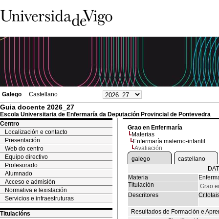
Galego
Castellano
Guia docente 2026_27
Escola Universitaria de Enfermaría da Deputación Provincial de Pontevedra
Centro
Grao en Enfermaría
Localización e contacto
Materias
Presentación
Enfermaría materno-infantil
Avaliación
Web do centro
Equipo directivo
galego
castellano
Profesorado
DAT
Alumnado
Materia
Enferma
Acceso e admisión
Titulación
Grao e
Normativa e lexislación
Descritores
Cr.totai
Servicios e infraestruturas
Resultados de Formación e Apre
Titulacións