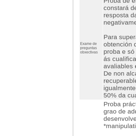
Proba de e
constará d
resposta d
negativame
Para supera
obtención 
Exame de
preguntas
proba e só 
obxectivas
ás cualifi
avaliables 
De non alca
recuperabl
igualmente
50% da cua
Proba práct
grao de ad
desenvolve
*manipulat