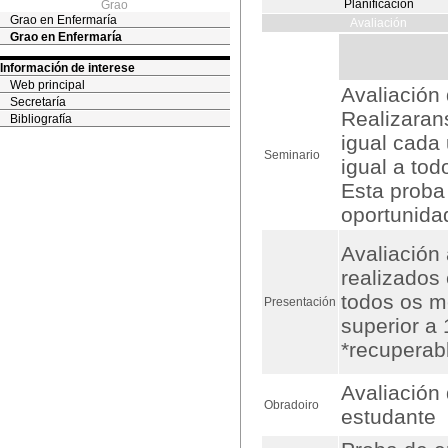
Planificación
Grao
Grao en Enfermaría
Avaliación
Grao en Enfermaría
Información de interese
Web principal
Avaliación 
Secretaría
Realizaran
Bibliografía
igual cada 
Seminario
igual a tod
Esta proba
oportunida
Avaliación 
realizados 
todos os 
Presentación
superior a
*recuperab
Avaliación 
Obradoiro
estudante