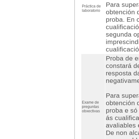
Para supera
Práctica de
laboratorio
obtención 
proba. En 
cualificaci
segunda op
imprescind
cualificaci
Proba de en
constará d
resposta d
negativame
Para supera
obtención 
Exame de
preguntas
proba e só 
obxectivas
ás cualifi
avaliables 
De non alca