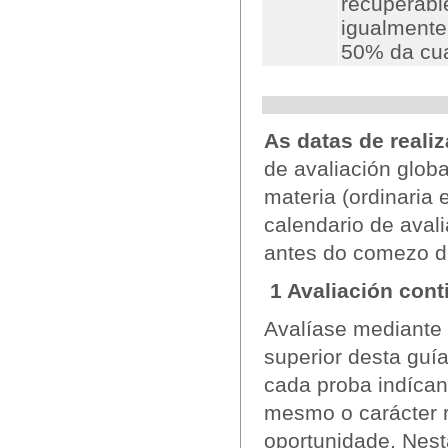
recuperabl
igualmente
50% da cua
As datas de reali
de avaliación glob
materia (ordinaria 
calendario de avali
antes do comezo d
1 Avaliación con
Avalíase mediante 
superior desta guí
cada proba indícans
mesmo o carácter r
oportunidade. Nes