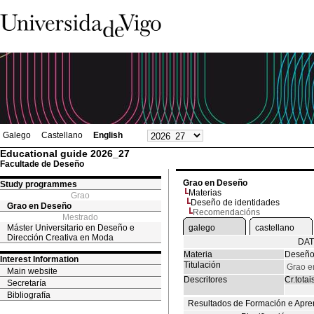
Galego
Castellano
English
Educational guide 2026_27
Facultade de Deseño
Grao en Deseño
Study programmes
Materias
Grao
Deseño de identidades
Grao en Deseño
Recomendacións
Mestrado
Máster Universitario en Deseño e
galego
castellano
Dirección Creativa en Moda
DAT
Materia
Deseño
Interest Information
Titulación
Grao e
Main website
Descritores
Cr.totai
Secretaría
Bibliografía
Resultados de Formación e Apre