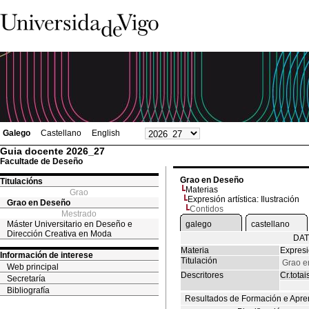
Galego
Castellano
English
Guia docente 2026_27
Facultade de Deseño
Grao en Deseño
Titulacións
Materias
Grao
Expresión artística: Ilustración
Grao en Deseño
Contidos
Mestrado
Máster Universitario en Deseño e
galego
castellano
Dirección Creativa en Moda
DAT
Materia
Expresió
Información de interese
Titulación
Grao e
Web principal
Descritores
Cr.totai
Secretaría
Bibliografía
Resultados de Formación e Apre