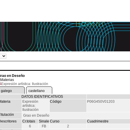
rao en Deseño
Materias
Expresión artística: Ilustración
galego
castellano
DATOS IDENTIFICATIVOS
Materia
Expresión
Código
P06G450V01203
artística:
Ilustración
itulación
Grao en Deseño
Descritores
Cr.totais
Sinale
Curso
Cuadrimestre
6
FB
2