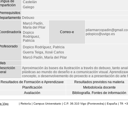
Lingua de
Castelán
mpartición
Galego
rerrequisitos
Departamento
Debuxo
Marcó Padín,
María del Pilar
pilarmarcopadin@gmail.c
Coordinador/a
Correo-e
Dopico
pdopico@uvigo.es
Rodríguez,
Patricia
Profesorado
Dopico Rodríguez, Patricia
Guerra Teiga, Xosé Carlos
Marcó Padín, María del Pilar
Web
Descrición
Aproximación ás bases da Ilustración a través do debuxo, tanto analó
eral
plásticas ao mundo do deseño e a comunicación visual. Aprendizaxe
concepto, o desenvolvemento do proxecto e a presentación do arte f
Resultados de Formación e Aprendizaxe
Resultados previstos na materia
Planificación
Metodoloxía docente
Avaliación
Bibliografía. Fontes de información
de Vigo
| Reitoría | Campus Universitario | C.P. 36.310 Vigo (Pontevedra) | España | Tlf: +