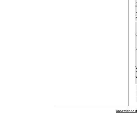
i
P
x
Universidade 