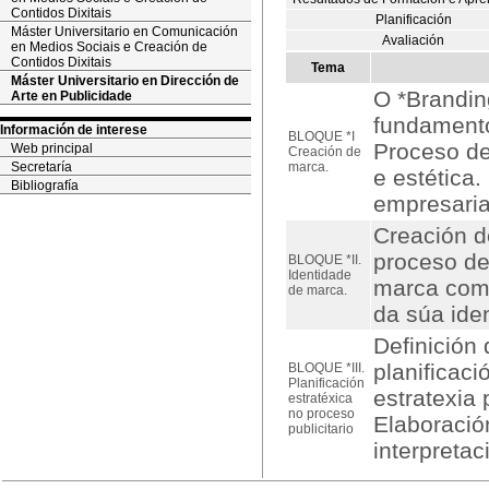
Contidos Dixitais
Planificación
Máster Universitario en Comunicación
Avaliación
en Medios Sociais e Creación de
Contidos Dixitais
Tema
Máster Universitario en Dirección de
O *Brandin
Arte en Publicidade
fundamento
Información de interese
BLOQUE *I
Proceso de
Web principal
Creación de
Secretaría
marca.
e estética
Bibliografía
empresaria
Creación de
proceso de
BLOQUE *II.
Identidade
marca como
de marca.
da súa ide
Definición 
planificac
BLOQUE *III.
Planificación
estratexia 
estratéxica
no proceso
Elaboració
publicitario
interpretac