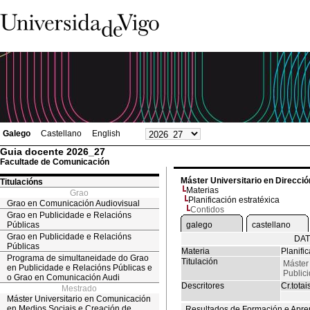
Galego
Castellano
English
Guia docente 2026_27
Facultade de Comunicación
Máster Universitario en Direcció
Titulacións
Materias
Grao
Planificación estratéxica
Grao en Comunicación Audiovisual
Contidos
Grao en Publicidade e Relacións
Públicas
galego
castellano
Grao en Publicidade e Relacións
DAT
Públicas
Materia
Planifi
Programa de simultaneidade do Grao
Titulación
Máster 
en Publicidade e Relacións Públicas e
Public
o Grao en Comunicación Audi
Descritores
Cr.totai
Mestrado
Máster Universitario en Comunicación
en Medios Sociais e Creación de
Resultados de Formación e Apre