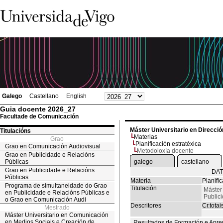
Galego
Castellano
English
Guia docente 2026_27
Facultade de Comunicación
Máster Universitario en Direcció
Titulacións
Materias
Grao
Planificación estratéxica
Grao en Comunicación Audiovisual
Metodoloxía docente
Grao en Publicidade e Relacións
Públicas
galego
castellano
Grao en Publicidade e Relacións
DAT
Públicas
Materia
Planifi
Programa de simultaneidade do Grao
Titulación
Máster 
en Publicidade e Relacións Públicas e
Public
o Grao en Comunicación Audi
Descritores
Cr.totai
Mestrado
Máster Universitario en Comunicación
en Medios Sociais e Creación de
Resultados de Formación e Apre