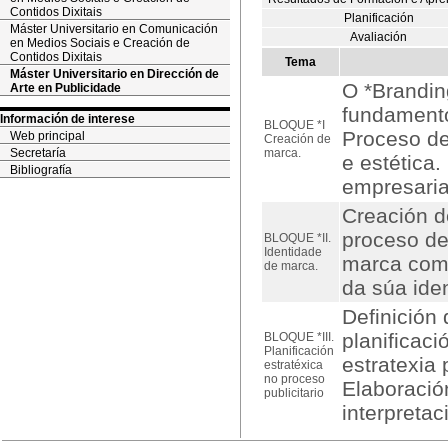
Contidos Dixitais
Planificación
Máster Universitario en Comunicación
Avaliación
en Medios Sociais e Creación de
Contidos Dixitais
Tema
Máster Universitario en Dirección de
O *Brandin
Arte en Publicidade
fundamento
Información de interese
BLOQUE *I
Proceso de
Web principal
Creación de
Secretaría
marca.
e estética
Bibliografía
empresaria
Creación de
proceso de
BLOQUE *II.
Identidade
marca como
de marca.
da súa ide
Definición 
planificac
BLOQUE *III.
Planificación
estratexia 
estratéxica
no proceso
Elaboració
publicitario
interpretac