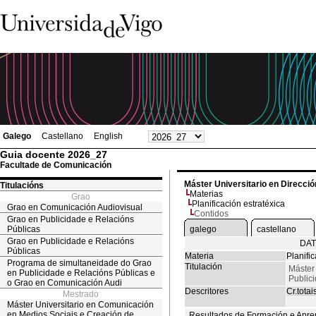
Galego
Castellano
English
Guia docente 2026_27
Facultade de Comunicación
Máster Universitario en Direcció
Titulacións
Materias
Grao
Planificación estratéxica
Grao en Comunicación Audiovisual
Contidos
Grao en Publicidade e Relacións
Públicas
galego
castellano
Grao en Publicidade e Relacións
DAT
Públicas
Materia
Planifi
Programa de simultaneidade do Grao
Titulación
Máster 
en Publicidade e Relacións Públicas e
Public
o Grao en Comunicación Audi
Descritores
Cr.totai
Mestrado
Máster Universitario en Comunicación
en Medios Sociais e Creación de
Resultados de Formación e Apre