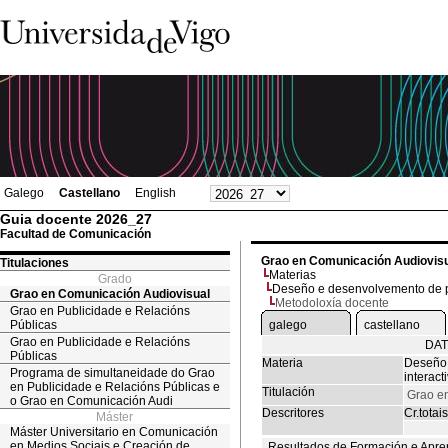
Galego
Castellano
English
Guia docente 2026_27
Facultad de Comunicación
Grao en Comunicación Audiovis
Titulaciones
Materias
Grado
Deseño e desenvolvemento de pr
Grao en Comunicación Audiovisual
Metodoloxía docente
Grao en Publicidade e Relacións
Públicas
galego
castellano
Grao en Publicidade e Relacións
DAT
Públicas
Materia
Deseño 
Programa de simultaneidade do Grao
interact
en Publicidade e Relacións Públicas e
Titulación
Grao e
o Grao en Comunicación Audi
Descritores
Cr.totais
Máster
Máster Universitario en Comunicación
en Medios Sociais e Creación de
Resultados de Formación e Apre