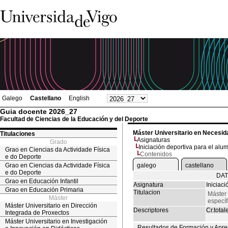
Galego
Castellano
English
Guia docente 2026_27
Facultad de Ciencias de la Educación y del Deporte
Máster Universitario en Necesid
Titulaciones
Asignaturas
Grado
Iniciación deportiva para el a
Grao en Ciencias da Actividade Física
Contenidos
e do Deporte
Grao en Ciencias da Actividade Física
galego
castellano
e do Deporte
DAT
Grao en Educación Infantil
Asignatura
Iniciac
Grao en Educación Primaria
Titulacion
Máster
Máster
específ
Máster Universitario en Dirección
Descriptores
Cr.total
Integrada de Proxectos
Máster Universitario en Investigación
Resultados de Formación y Apre