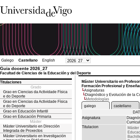
Galego
Castellano
English
Guia docente 2026_27
Facultad de Ciencias de la Educación y del Deporte
Máster Universitario en Profesor
Titulaciones
Formación Profesional y Enseñan
Grado
Asignaturas
Grao en Ciencias da Actividade Física
Diagnóstico y Evolución de la C
e do Deporte
Metodologías
Grao en Ciencias da Actividade Física
e do Deporte
galego
castellano
Grao en Educación Infantil
DAT
Grao en Educación Primaria
Asignatura
Diagnós
Máster
Curricu
Máster Universitario en Dirección
Titulacion
Máster 
Integrada de Proxectos
Educac
Máster Universitario en Investigación
Bachill