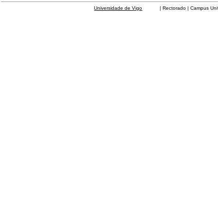
Universidade de Vigo
| Rectorado | Campus Universit