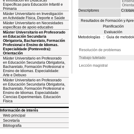
e Innovación en Didácticas
Enseña
Específicas para Educación Infantil e
Orient
Primaria
Descriptores
Cr.total
Máster Universitario en Investigación
en Actividade Física, Deporte e Saúde
Resultados de Formación y Apre
Máster Universitario en Necesidades
Planificación
específicas de apoio educativo
Evaluación
Máster Universitario en Profesorado
en Educación Secundaria
Metodologías
::
Guia de metodol
Obrigatoria, Bacharelato, Formación
Profesional e Ensino de Idiomas.
Especialidade (Pontevedra):
Resolución de problemas
Orientación
Trabajo tutelado
Máster Universitario en Profesorado
en Educación Secundaria Obrigatoria,
Lección magistral
Bacharelato, Formación Profesional e
Ensino de Idiomas. Especialidade:
Arte e Debuxo
Máster Universitario en Profesorado
en Educación Secundaria Obrigatoria,
Bacharelato, Formación Profesional e
Ensino de Idiomas. Especialidade:
Ciencias Experimentais. Educación
Física
Información de interés
Web principal
Secretaría
Bibliografía