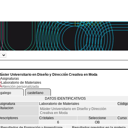
áster Universitario en Diseño y Dirección Creativa en Moda
Asignaturas
Laboratorio de Materiales
Atención personalizada
galego
castellano
DATOS IDENTIFICATIVOS
signatura
Laboratorio de Materiales
Códig
itulacion
Máster Universitario en Diseño y Dirección
Creativa en Moda
escriptores
Cr.totales
Seleccione
Curso
6
OB
Resultados de Formación y Aprendizaje
Resultados previstos en la materia