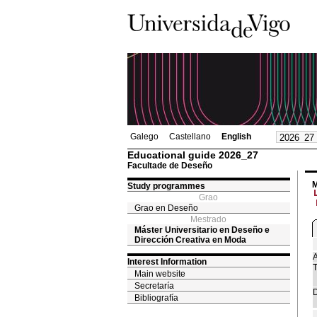
Galego
Castellano
English
Educational guide 2026_27
Facultade de Deseño
M
Study programmes
Grao
Grao en Deseño
Mestrado
Máster Universitario en Deseño e
Dirección Creativa en Moda
A
Interest Information
T
Main website
Secretaría
D
Bibliografía