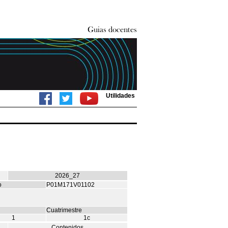
Utilidades
2026_27
o
P01M171V01102
Cuatrimestre
1
1c
Contenidos