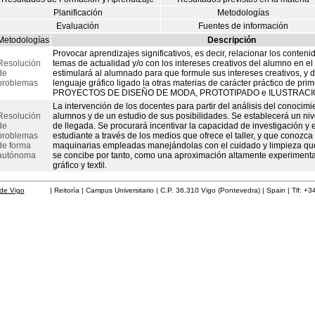
Planificación
Metodologías
Evaluación
Fuentes de información
Metodologías
Descripción
Provocar aprendizajes significativos, es decir, relacionar los conteni
Resolución
temas de actualidad y/o con los intereses creativos del alumno en e
de
estimulará al alumnado para que formule sus intereses creativos, y d
problemas
lenguaje gráfico ligado la otras materias de carácter práctico de pr
PROYECTOS DE DISEÑO DE MODA, PROTOTIPADO e ILUSTRACI
La intervención de los docentes para partir del análisis del conocimi
Resolución
alumnos y de un estudio de sus posibilidades. Se establecerá un nive
de
de llegada. Se procurará incentivar la capacidad de investigación y 
problemas
estudiante a través de los medios que ofrece el taller, y que conozca 
de forma
maquinarias empleadas manejándolas con el cuidado y limpieza que
autónoma
se concibe por tanto, como una aproximación altamente experimenta
gráfico y textil.
de Vigo
| Reitoría | Campus Universitario | C.P. 36.310 Vigo (Pontevedra) | Spain | Tlf: +3