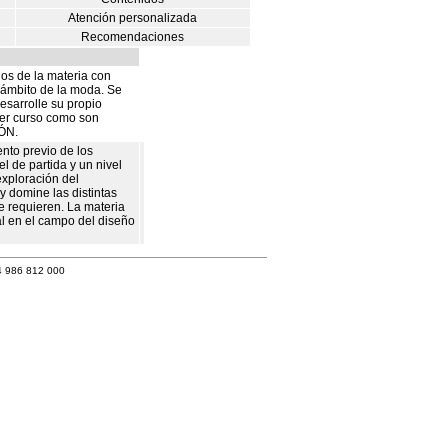
Atención personalizada
Recomendaciones
dos de la materia con
l ámbito de la moda. Se
esarrolle su propio
imer curso como son
ÓN.
ento previo de los
l de partida y un nivel
exploración del
y domine las distintas
 requieren. La materia
l en el campo del diseño
4 986 812 000