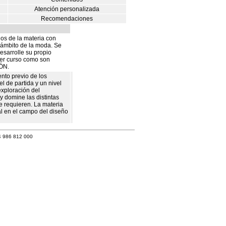
Atención personalizada
Recomendaciones
dos de la materia con
l ámbito de la moda. Se
esarrolle su propio
imer curso como son
ÓN.
ento previo de los
l de partida y un nivel
exploración del
y domine las distintas
 requieren. La materia
l en el campo del diseño
4 986 812 000