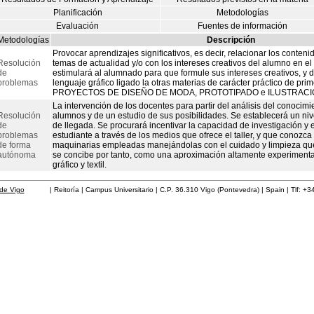
Planificación
Metodologías
Evaluación
Fuentes de información
Metodologías
Descripción
Provocar aprendizajes significativos, es decir, relacionar los conteni
Resolución
temas de actualidad y/o con los intereses creativos del alumno en e
de
estimulará al alumnado para que formule sus intereses creativos, y d
problemas
lenguaje gráfico ligado la otras materias de carácter práctico de pr
PROYECTOS DE DISEÑO DE MODA, PROTOTIPADO e ILUSTRACI
La intervención de los docentes para partir del análisis del conocimi
Resolución
alumnos y de un estudio de sus posibilidades. Se establecerá un nive
de
de llegada. Se procurará incentivar la capacidad de investigación y 
problemas
estudiante a través de los medios que ofrece el taller, y que conozca 
de forma
maquinarias empleadas manejándolas con el cuidado y limpieza que
autónoma
se concibe por tanto, como una aproximación altamente experimenta
gráfico y textil.
de Vigo
| Reitoría | Campus Universitario | C.P. 36.310 Vigo (Pontevedra) | Spain | Tlf: +3