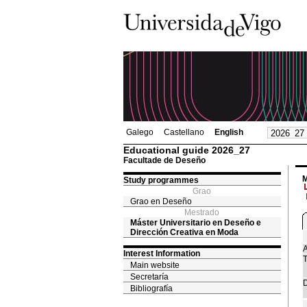
Galego
Castellano
English
Educational guide 2026_27
Facultade de Deseño
M
Study programmes
Grao
Grao en Deseño
Mestrado
Máster Universitario en Deseño e
Dirección Creativa en Moda
A
Interest Information
T
Main website
Secretaría
D
Bibliografía