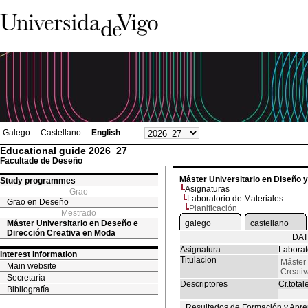
Galego
Castellano
English
Educational guide 2026_27
Facultade de Deseño
Máster Universitario en Diseño 
Study programmes
Asignaturas
Grao
Laboratorio de Materiales
Grao en Deseño
Planificación
Mestrado
Máster Universitario en Deseño e
galego
castellano
Dirección Creativa en Moda
DAT
Asignatura
Laborat
Interest Information
Titulacion
Máster 
Main website
Creati
Secretaría
Descriptores
Cr.total
Bibliografía
Resultados de Formación y Apre