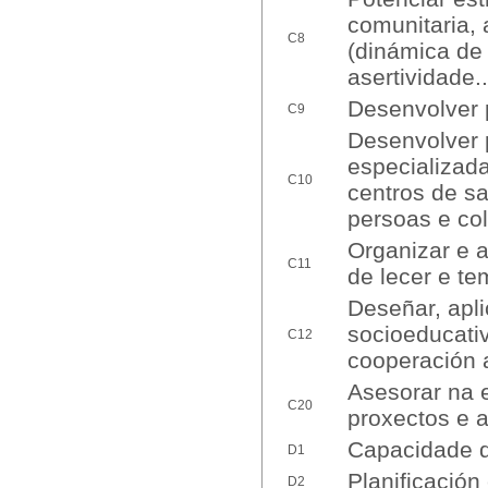
comunitaria, 
C8
(dinámica de
asertividade..
Desenvolver p
C9
Desenvolver 
especializad
C10
centros de sa
persoas e col
Organizar e a
C11
de lecer e te
Deseñar, apli
socioeducati
C12
cooperación
Asesorar na e
C20
proxectos e 
Capacidade d
D1
Planificación
D2