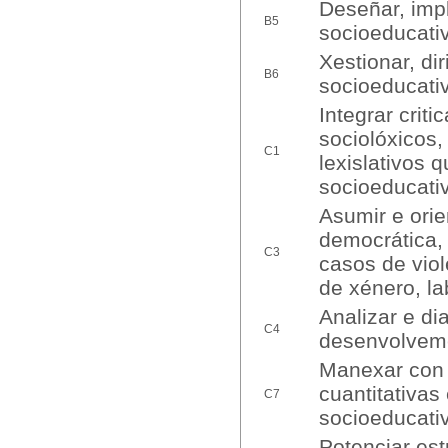
Deseñar, imp
B5
socioeducati
Xestionar, dir
B6
socioeducati
Integrar criti
sociolóxicos,
C1
lexislativos 
socioeducati
Asumir e ori
democrática,
C3
casos de viol
de xénero, lab
Analizar e d
C4
desenvolveme
Manexar con c
cuantitativas 
C7
socioeducati
Potenciar est