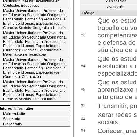
Multidisciplinar na Diversidade en
Planificación
Contextos Educativos
Avaliación
Máster Universitario en Profesorado
Código
en Educación Secundaria Obrigatoria,
Que os estud
Bacharelato, Formación Profesional e
Ensino de Idiomas. Especialidade:
traballo ou 
Ciencias Sociais. Xeografía e Historia
Máster Universitario en Profesorado
competencias
A2
en Educación Secundaria Obrigatoria,
e defensa de
Bacharelato, Formación Profesional e
Ensino de Idiomas. Especialidade
súa área de 
(Ourense): Ciencias Experimentais.
Matemáticas e Tecnoloxía
Que os estuda
Máster Universitario en Profesorado
en Educación Secundaria Obrigatoria,
e solución a 
A4
Bacharelato, Formación Profesional e
especializado
Ensino de Idiomas. Especialidade
(Ourense): Orientación
Que os estud
Máster Universitario en Profesorado
en Educación Secundaria Obrigatoria,
aprendizaxe 
A5
Bacharelato, Formación Profesional e
Ensino de Idiomas. Especialidade:
alto grao de 
Ciencias Sociais. Humanidades
Transmitir, p
B1
Interest Information
Xerar redes s
Main website
B2
Secretaría
sociais
Bibliografía
Coñecer, anal
B4