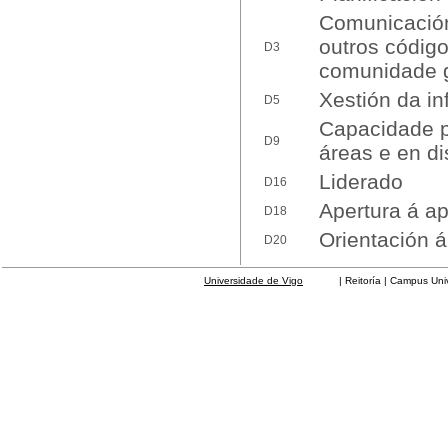
Comunicación 
outros código
D3
comunidade 
Xestión da i
D5
Capacidade p
D9
áreas e en di
Liderado
D16
Apertura á ap
D18
Orientación á
D20
Universidade de Vigo
| Reitoría | Campus Universit