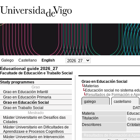
Galego
Castellano
English
Educational guide 2026_27
Facultade de Educación e Traballo Social
Grao en Educación Social
Study programmes
Materias
Grao
Educación social no sistema ed
Grao en Educación Infantil
Resultados de Formación e Ap
Grao en Educación Primaria
galego
castellano
Grao en Educación Social
Grao en Traballo Social
DAT
Mestrado
Materia
Educaci
Máster Universitario en Desafíos das
Titulación
Grao e
Cidades
Descritores
Cr.totai
Máster Universitario en Dificultades de
Aprendizaxe e Procesos Cognitivos
Resultados de Formación e Apre
Máster Universitario en Intervención