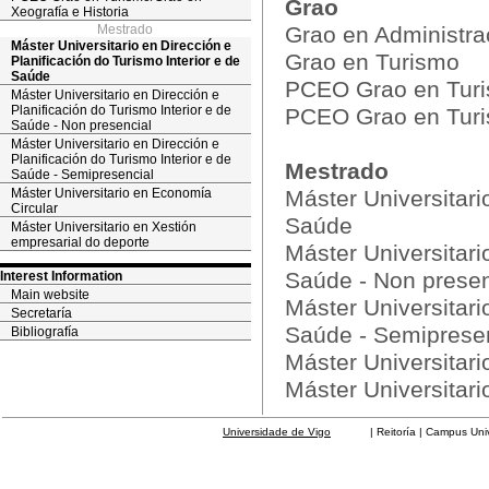
Grao
Xeografía e Historia
Mestrado
Grao en Administra
Máster Universitario en Dirección e
Grao en Turismo
Planificación do Turismo Interior e de
Saúde
PCEO Grao en Turis
Máster Universitario en Dirección e
Planificación do Turismo Interior e de
PCEO Grao en Turis
Saúde - Non presencial
Máster Universitario en Dirección e
Planificación do Turismo Interior e de
Mestrado
Saúde - Semipresencial
Máster Universitario en Economía
Máster Universitari
Circular
Saúde
Máster Universitario en Xestión
empresarial do deporte
Máster Universitari
Saúde - Non presen
Interest Information
Main website
Máster Universitari
Secretaría
Saúde - Semiprese
Bibliografía
Máster Universitar
Máster Universitari
Universidade de Vigo
| Reitoría | Campus Universit