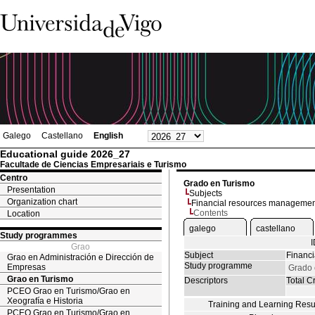
Galego
Castellano
English
Educational guide 2026_27
Facultade de Ciencias Empresariais e Turismo
Centro
Grado en Turismo
Presentation
Subjects
Organization chart
Financial resources managemen
Contents
Location
galego
castellano
Study programmes
Grao
Subject
Financ
Grao en Administración e Dirección de
Study programme
Empresas
Grado 
Grao en Turismo
Descriptors
Total Cr
PCEO Grao en Turismo/Grao en
Xeografía e Historia
Training and Learning Resu
PCEO Grao en Turismo/Grao en