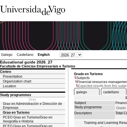
Galego
Castellano
English
Educational guide 2026_27
Facultade de Ciencias Empresariais e Turismo
Centro
Grado en Turismo
Presentation
Subjects
Organization chart
Financial resources managemen
Expected results from this subje
Location
galego
castellano
Study programmes
Grao
Subject
Financ
Grao en Administración e Dirección de
Study programme
Empresas
Grado 
Grao en Turismo
Descriptors
Total Cr
PCEO Grao en Turismo/Grao en
Xeografía e Historia
Training and Learning Resu
PCEO Grao en Turismo/Grao en