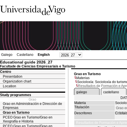
Galego
Castellano
English
Educational guide 2026_27
Facultade de Ciencias Empresariais e Turismo
Centro
Grao en Turismo
Presentation
Materias
Organization chart
Socioloxía: Socioloxía do turism
Resultados de Formación e Ap
Location
galego
castellano
Study programmes
DAT
Grao
Materia
Sociolo
Grao en Administración e Dirección de
Titulación
Empresas
Grao e
Grao en Turismo
Descritores
Cr.totai
PCEO Grao en Turismo/Grao en
Xeografía e Historia
Resultados de Formación e Apre
PCEO Grao en Turismo/Grao en