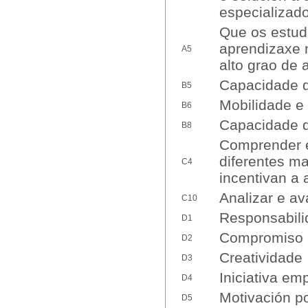
especializado
Que os estud
aprendizaxe 
A5
alto grao de 
Capacidade d
B5
Mobilidade e 
B6
Capacidade d
B8
Comprender e
diferentes ma
C4
incentivan a a
Analizar e av
C10
Responsabili
D1
Compromiso 
D2
Creatividade
D3
Iniciativa em
D4
Motivación po
D5