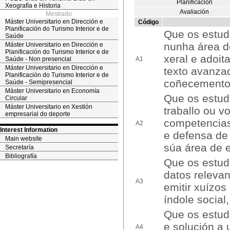
Planificación
Xeografía e Historia
Avaliación
Mestrado
Máster Universitario en Dirección e
Código
Planificación do Turismo Interior e de
Que os estud
Saúde
nunha área d
Máster Universitario en Dirección e
Planificación do Turismo Interior e de
xeral e adoit
Saúde - Non presencial
A1
Máster Universitario en Dirección e
texto avanza
Planificación do Turismo Interior e de
coñecementos
Saúde - Semipresencial
Máster Universitario en Economía
Que os estud
Circular
Máster Universitario en Xestión
traballo ou 
empresarial do deporte
competencias
A2
Interest Information
e defensa de
Main website
súa área de 
Secretaría
Bibliografía
Que os estuda
datos releva
A3
emitir xuízos
índole social,
Que os estuda
e solución a 
A4