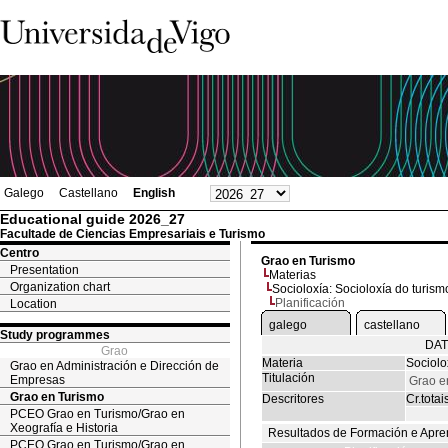
Galego
Castellano
English
Educational guide 2026_27
Facultade de Ciencias Empresariais e Turismo
Centro
Grao en Turismo
Presentation
Materias
Organization chart
Socioloxía: Socioloxía do turism
Planificación
Location
galego
castellano
Study programmes
DAT
Grao
Materia
Sociolo
Grao en Administración e Dirección de
Titulación
Empresas
Grao e
Grao en Turismo
Descritores
Cr.totai
PCEO Grao en Turismo/Grao en
Xeografía e Historia
Resultados de Formación e Apre
PCEO Grao en Turismo/Grao en