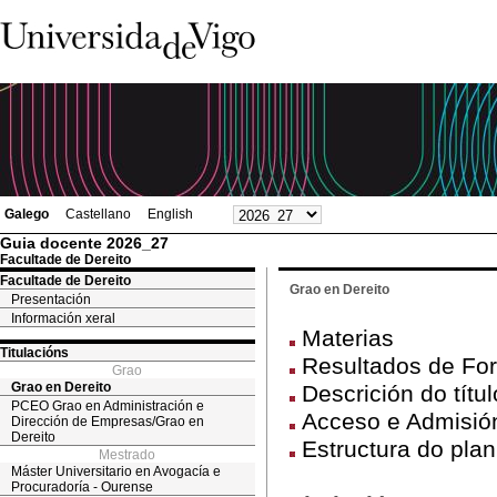
Galego
Castellano
English
Guia docente 2026_27
Facultade de Dereito
Facultade de Dereito
Grao en Dereito
Presentación
Información xeral
Materias
Titulacións
Resultados de Fo
Grao
Grao en Dereito
Descrición do títul
PCEO Grao en Administración e
Acceso e Admisión
Dirección de Empresas/Grao en
Dereito
Estructura do pla
Mestrado
Máster Universitario en Avogacía e
Procuradoría - Ourense