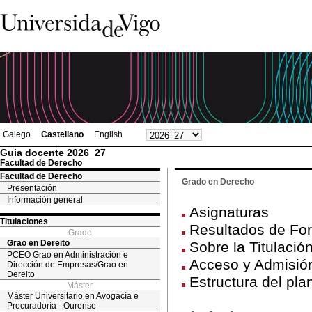
Galego
Castellano
English
Guia docente 2026_27
Facultad de Derecho
Facultad de Derecho
Grado en Derecho
Presentación
Información general
Asignaturas
Titulaciones
Resultados de For
Grado
Grao en Dereito
Sobre la Titulació
PCEO Grao en Administración e
Acceso y Admisión
Dirección de Empresas/Grao en
Dereito
Estructura del pla
Máster
Máster Universitario en Avogacía e
Procuradoría - Ourense