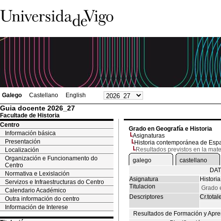
Galego
Castellano
English
Guia docente 2026_27
Facultade de Historia
Centro
Grado en Geografía e Historia
Información básica
Asignaturas
Presentación
Historia contemporánea de Esp
Resultados previstos en la mate
Localización
Organización e Funcionamento do
galego
castellano
Centro
DAT
Normativa e Lexislación
Asignatura
Histori
Servizos e Infraestructuras do Centro
Titulacion
Grado e
Calendario Académico
Descriptores
Cr.total
Outra información do centro
Información de Interese
Resultados de Formación y Apre