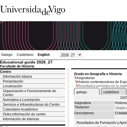
Galego
Castellano
English
Educational guide 2026_27
Facultade de Historia
Centro
Grado en Geografía e Historia
Información básica
Asignaturas
Presentación
Historia contemporánea de Esp
Resultados previstos en la mate
Localización
Organización e Funcionamento do
galego
castellano
Centro
DAT
Normativa e Lexislación
Asignatura
Histori
Servizos e Infraestructuras do Centro
Titulacion
Grado e
Calendario Académico
Descriptores
Cr.total
Outra información do centro
Información de Interese
Resultados de Formación y Apre