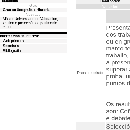
Titulacións
Planificación
Grao
Avaliación
Grao en Xeografía e Historia
Mestrado
Máster Universitario en Valoración,
xestión e protección do patrimonio
Presenta
cultural
dos trab
Información de interese
ou en gr
Web principal
Secretaría
marco te
Bibliografía
traballo,
a prese
superar 
Traballo tutelado
proba, u
puntos 
Os resul
son: Co
e debate
Selecció