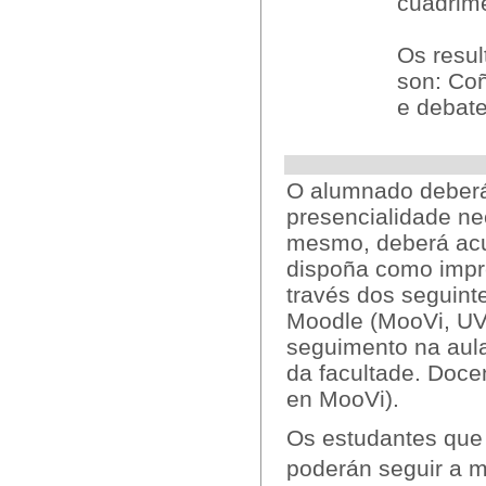
cuadrime
Os resul
son: Co
e debate
O alumnado deberá
presencialidade ne
mesmo, deberá acud
dispoña como impre
través dos seguinte
Moodle (MooVi, UVi
seguimento na aula
da facultade. Doc
en MooVi).
Os estudantes que 
poderán seguir a m