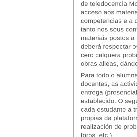
de teledocencia Mo
acceso aos materia
competencias e a 
tanto nos seus cont
materiais postos a
deberá respectar os
cero calquera prob
obras alleas, dánd
Para todo o alumn
docentes, as activ
entrega (presencia
establecido. O seg
cada estudante a t
propias da platafor
realización de prob
foros, etc.).