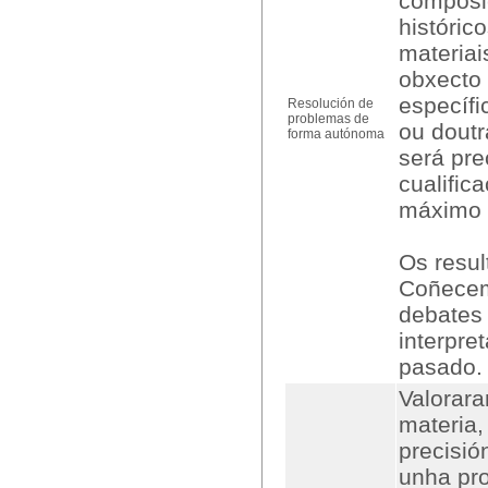
composic
históric
materiai
obxecto 
específi
Resolución de
problemas de
ou doutr
forma autónoma
será pre
cualific
máximo 
Os resul
Coñecem
debates 
interpre
pasado.
Valorar
materia,
precisió
unha pro