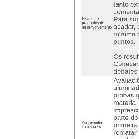
tanto ex
comentar
Para sup
Exame de
preguntas de
acadar, 
desenvolvemento
mínima 
puntos.
Os resul
Coñecem
debates 
Avaliaci
alumnado
probas 
materia,
impresci
parte do
Observación
primeira
sistemática
rematar 