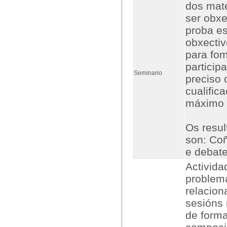
dos mate
ser obxe
proba es
obxectiv
para fom
particip
Seminario
preciso 
cualific
máximo 
Os resul
son: Co
e debate
Activida
problema
relacion
sesións 
de form