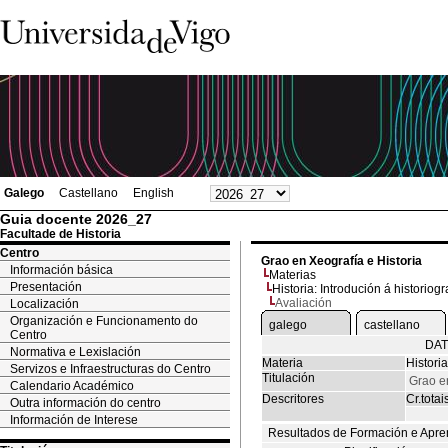
Galego
Castellano
English
Guia docente 2026_27
Facultade de Historia
Centro
Grao en Xeografía e Historia
Información básica
Materias
Presentación
Historia: Introdución á historiogr
Avaliación
Localización
Organización e Funcionamento do
galego
castellano
Centro
DAT
Normativa e Lexislación
Materia
Historia
Servizos e Infraestructuras do Centro
Titulación
Grao en
Calendario Académico
Descritores
Cr.totai
Outra información do centro
Información de Interese
Resultados de Formación e Apre