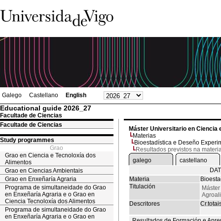
Galego
Castellano
English
Educational guide 2026_27
Facultade de Ciencias
Facultade de Ciencias
Máster Universitario en Ciencia 
Materias
Study programmes
Bioestadística e Deseño Experi
Grao
Resultados previstos na materi
Grao en Ciencia e Tecnoloxía dos
galego
castellano
Alimentos
DAT
Grao en Ciencias Ambientais
Grao en Enxeñaría Agraria
Materia
Bioesta
Titulación
Programa de simultaneidade do Grao
Máster 
en Enxeñaría Agraria e o Grao en
Agroal
Ciencia Tecnoloxía dos Alimentos
Descritores
Cr.totai
Programa de simultaneidade do Grao
en Enxeñaría Agraria e o Grao en
Resultados de Formación e Apre