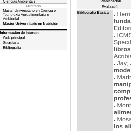
Planificación
Ciencias Ambientais
Mestrado
Evaluación
Máster Universitario en Ciencia e
Bibliografía Básica
Hern
Tecnoloxía Agroalimentaria e
Ambiental
funda
Máster Universitario en Nutrición
Edito
Información de interese
ICMSF
Web principal
Specif
Secretaría
Bibliografía
libro
Acribi
Jay, 
moder
Madri
manip
compl
profe
Montv
alime
Mosse
los a