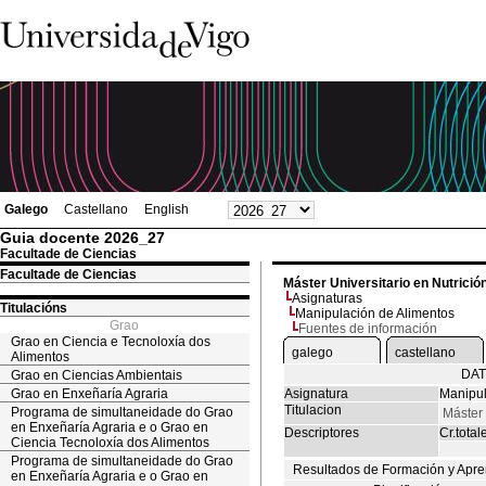
Galego
Castellano
English
Guia docente 2026_27
Facultade de Ciencias
Facultade de Ciencias
Máster Universitario en Nutrició
Asignaturas
Titulacións
Manipulación de Alimentos
Grao
Fuentes de información
Grao en Ciencia e Tecnoloxía dos
galego
castellano
Alimentos
DAT
Grao en Ciencias Ambientais
Grao en Enxeñaría Agraria
Asignatura
Manipul
Titulacion
Programa de simultaneidade do Grao
Máster 
en Enxeñaría Agraria e o Grao en
Descriptores
Cr.total
Ciencia Tecnoloxía dos Alimentos
Programa de simultaneidade do Grao
Resultados de Formación y Apre
en Enxeñaría Agraria e o Grao en