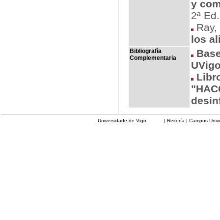
y com
2ª Ed.
Ray, 
los a
Bibliografía
Base
Complementaria
UVig
Libr
"HACC
desin
Universidade de Vigo
| Reitoría | Campus Universit