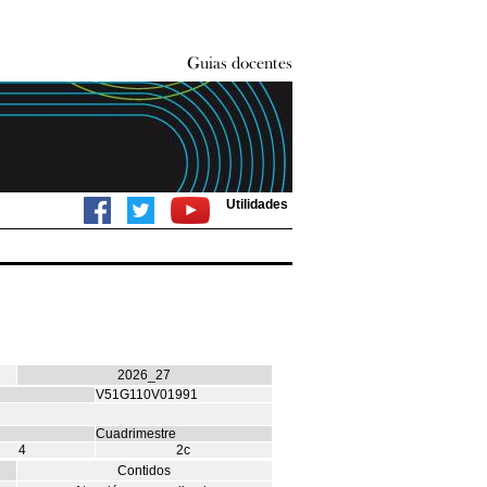
Utilidades
2026_27
V51G110V01991
Cuadrimestre
4
2c
Contidos