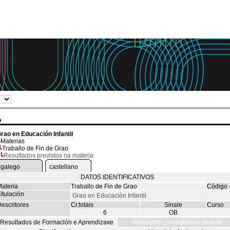
o
rao en Educación Infantil
Materias
Traballo de Fin de Grao
Resultados previstos na materia
galego
castellano
DATOS IDENTIFICATIVOS
ateria
Traballo de Fin de Grao
Código
itulación
Grao en Educación Infantil
escritores
Cr.totais
Sinale
Curso
6
OB
Resultados de Formación e Aprendizaxe
Resultados previstos na materia