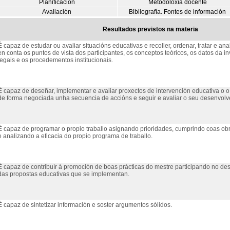
Planificación
Metodoloxía docente
Avaliación
Bibliografía. Fontes de información
Resultados previstos na materia
É capaz de estudar ou avaliar situacións educativas e recoller, ordenar, tratar e ana
en conta os puntos de vista dos participantes, os conceptos teóricos, os datos da i
legais e os procedementos institucionais.
É capaz de deseñar, implementar e avaliar proxectos de intervención educativa o o c
de forma negociada unha secuencia de accións e seguir e avaliar o seu desenvol
É capaz de programar o propio traballo asignando prioridades, cumprindo coas obr
e analizando a eficacia do propio programa de traballo.
É capaz de contribuír á promoción de boas prácticas do mestre participando no d
das propostas educativas que se implementan.
É capaz de sintetizar información e soster argumentos sólidos.