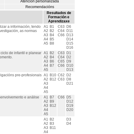
Atención personalizada
Recomendacións
Resultados de
Formación e
Aprendizaxe
lizar a información, tendo
A1
B1
C63
D6
nvestigación, as normas
A2
B2
C64
D11
A3
B4
C66
D13
A4
B5
D14
A5
B8
D15
D16
iclo de infantil e planear
A1
B2
C63
D1
vemento.
A2
B4
C64
D2
A3
B6
C65
D9
A4
B7
C66
D10
A5
D13
igacións pre-profesionais
A1
B10
C62
D2
A2
B12
C63
D8
A3
D21
A4
A5
esenvolvemento e análise
A1
B7
C66
D5
A2
B9
D12
A3
B12
D19
A4
D20
A5
A1
B2
D3
A2
B3
D4
A3
B11
A4