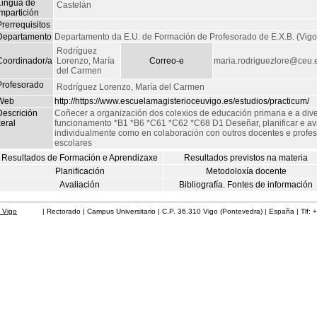
Lingua de
Castelán
mpartición
rerrequisitos
Departamento
Departamento da E.U. de Formación de Profesorado de E.X.B. (Vigo
Rodríguez
Coordinador/a
Lorenzo, María
Correo-e
maria.rodriguezlore@ceu.
del Carmen
Profesorado
Rodríguez Lorenzo, María del Carmen
Web
http://https://www.escuelamagisterioceuvigo.es/estudios/practicum/
Descrición
Coñecer a organización dos colexios de educación primaria e a di
eral
funcionamento *B1 *B6 *C61 *C62 *C68 D1 Deseñar, planificar e ava
individualmente como en colaboración con outros docentes e profesi
escolares
Resultados de Formación e Aprendizaxe
Resultados previstos na materia
Planificación
Metodoloxía docente
Avaliación
Bibliografía. Fontes de información
 Vigo
| Rectorado | Campus Universitario | C.P. 36.310 Vigo (Pontevedra) | España | Tlf: 