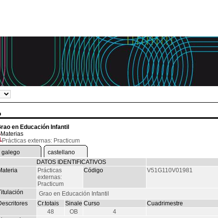
o
rao en Educación Infantil
Materias
Prácticas externas: Practicum
galego
castellano
DATOS IDENTIFICATIVOS
Materia
Prácticas
Código
V51G110V01981
externas:
Practicum
itulación
Grao en Educación Infantil
Descritores
Cr.totais
Sinale
Curso
Cuadrimestre
48
OB
4