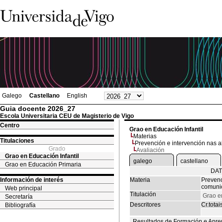
Galego
Castellano
English
Guia docente 2026_27
Escola Universitaria CEU de Magisterio de Vigo
Centro
Grao en Educación Infantil
Materias
Titulaciones
Prevención e intervención nas al
Grado
Avaliación
Grao en Educación Infantil
galego
castellano
Grao en Educación Primaria
DAT
Información de interés
Materia
Prevenc
comunic
Web principal
Titulación
Grao en
Secretaría
Descritores
Cr.totai
Bibliografía
Resultados de Formación e Apre