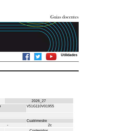
Utilidades
2026_27
o
V51G110V01955
Cuatrimestre
-
2c
Contenidos