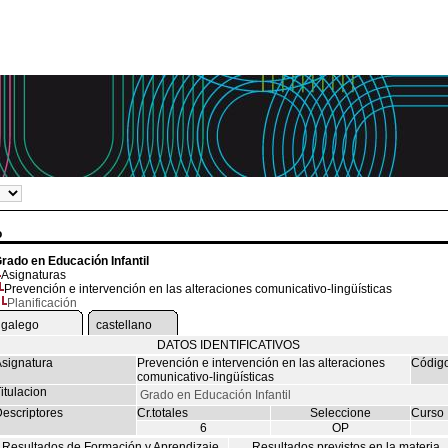
o
rado en Educación Infantil
Asignaturas
Prevención e intervención en las alteraciones comunicativo-lingüísticas
Planificación
galego
castellano
DATOS IDENTIFICATIVOS
signatura
Prevención e intervención en las alteraciones
Códig
comunicativo-lingüísticas
itulacion
Grado en Educación Infantil
escriptores
Cr.totales
Seleccione
Curso
6
OP
Resultados de Formación y Aprendizaje
Resultados previstos en la materia