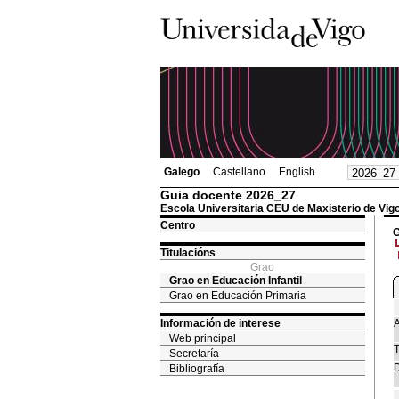
Galego
Castellano
English
Guia docente 2026_27
Escola Universitaria CEU de Maxisterio de Vig
Centro
G
Titulacións
Grao
Grao en Educación Infantil
Grao en Educación Primaria
Información de interese
A
Web principal
T
Secretaría
D
Bibliografía