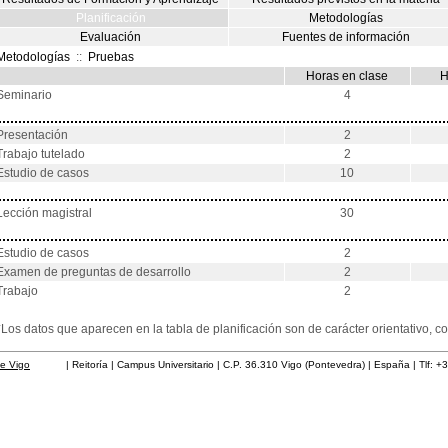
Planificación
Metodologías
Evaluación
Fuentes de información
Metodologías
::
Pruebas
Horas en clase
H
Seminario
4
Presentación
2
Trabajo tutelado
2
Estudio de casos
10
Lección magistral
30
Estudio de casos
2
Examen de preguntas de desarrollo
2
Trabajo
2
*Los datos que aparecen en la tabla de planificación son de carácter orientativo,
de Vigo
| Reitoría | Campus Universitario | C.P. 36.310 Vigo (Pontevedra) | España | Tlf: +