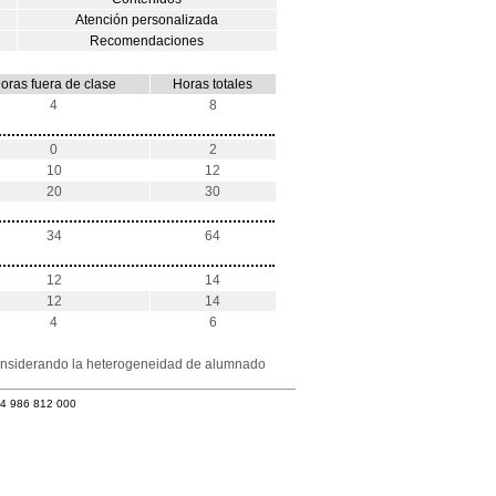
Atención personalizada
Recomendaciones
oras fuera de clase
Horas totales
4
8
0
2
10
12
20
30
34
64
12
14
12
14
4
6
 considerando la heterogeneidad de alumnado
34 986 812 000