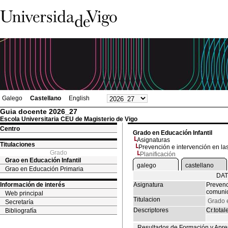
Galego
Castellano
English
Guia docente 2026_27
Escola Universitaria CEU de Magisterio de Vigo
Centro
Grado en Educación Infantil
Asignaturas
Titulaciones
Prevención e intervención en las
Grado
Planificación
Grao en Educación Infantil
galego
castellano
Grao en Educación Primaria
DAT
Información de interés
Asignatura
Prevenc
comunic
Web principal
Titulacion
Grado e
Secretaría
Descriptores
Cr.total
Bibliografía
Resultados de Formación y Apre