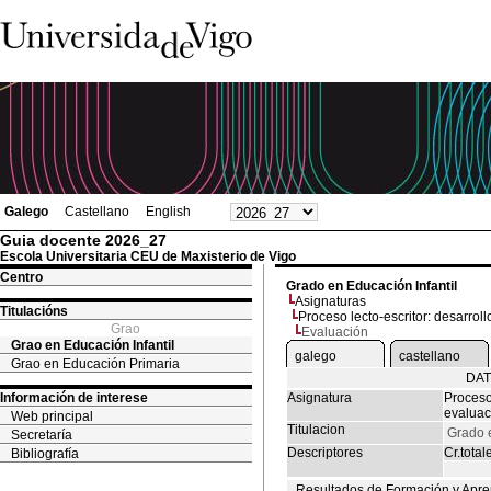
Galego
Castellano
English
Guia docente 2026_27
Escola Universitaria CEU de Maxisterio de Vigo
Centro
Grado en Educación Infantil
Asignaturas
Titulacións
Proceso lecto-escritor: desarroll
Grao
Evaluación
Grao en Educación Infantil
galego
castellano
Grao en Educación Primaria
DAT
Información de interese
Asignatura
Proceso 
evaluac
Web principal
Titulacion
Grado e
Secretaría
Descriptores
Cr.total
Bibliografía
Resultados de Formación y Apre