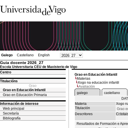
Galego
Castellano
English
Guia docente 2026_27
Escola Universitaria CEU de Maxisterio de Vigo
Centro
Grao en Educación Infantil
Materias
Titulacións
Xogo na educación infantil
Grao
Avaliación
Grao en Educación Infantil
galego
castellano
Grao en Educación Primaria
DAT
Información de interese
Materia
Xogo na
Titulación
Web principal
Grao en
Secretaría
Descritores
Cr.totai
Bibliografía
Resultados de Formación e Apre