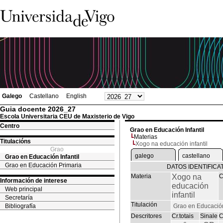
Galego
Castellano
English
Guia docente 2026_27
Escola Universitaria CEU de Maxisterio de Vigo
Centro
Grao en Educación Infantil
Materias
Titulacións
Xogo na educación infantil
Grao
galego
castellano
Grao en Educación Infantil
Grao en Educación Primaria
DATOS IDENTIFICA
Materia
Xogo na
C
Información de interese
educación
Web principal
infantil
Secretaría
Titulación
Bibliografía
Grao en Educación 
Descritores
Cr.totais
Sinale
C