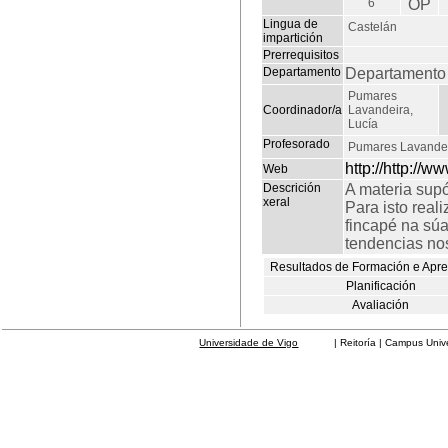
6
OP
Lingua de
Castelán
impartición
Prerrequisitos
Departamento
Departamento 
Pumares
Coordinador/a
Lavandeira,
Lucía
Profesorado
Pumares Lavandei
http://http://
Web
Descrición
A materia supó
xeral
Para isto rea
fincapé na súa
tendencias nos
Resultados de Formación e Apr
Planificación
Avaliación
Universidade de Vigo
| Reitoría | Campus Universit