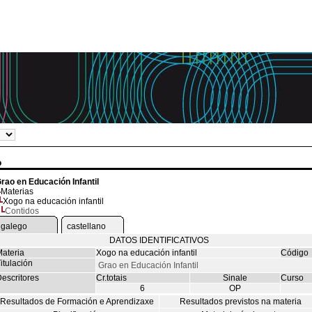
o
rao en Educación Infantil
Materias
Xogo na educación infantil
Contidos
galego
castellano
DATOS IDENTIFICATIVOS
ateria
Xogo na educación infantil
Código
itulación
Grao en Educación Infantil
escritores
Cr.totais
Sinale
Curso
6
OP
Resultados de Formación e Aprendizaxe
Resultados previstos na materia