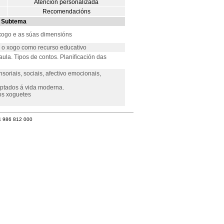
Atención personalizada
Recomendacións
Subtema
xogo e as súas dimensións
, o xogo como recurso educativo
aula. Tipos de contos. Planificación das
soriais, sociais, afectivo emocionais,
aptados á vida moderna.
os xoguetes
4 986 812 000