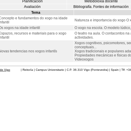
Planificación
Metodoloxía docente
Avaliación
Bibliografía. Fontes de información
Tema
Concepto e fundamentos do xogo na idade
Natureza e importancia do xogo O 
nfantil
Os xogos na idade infantil
O xogo na escola. O modelo lúdico
Espazos, recursos e materiais para o xogo
O teatro na aula. O contacontos na 
nfantil
actividades.
Xogos cognitivos, psicomotores, sen
conceptuais...
Novas tendencias nos xogos infantís
Xogos tradicionais e populares ad
Propiedades mecánicas e físicas d
Videoxogos
de Vigo
| Reitoría | Campus Universitario | C.P. 36.310 Vigo (Pontevedra) | Spain | Tlf: +3