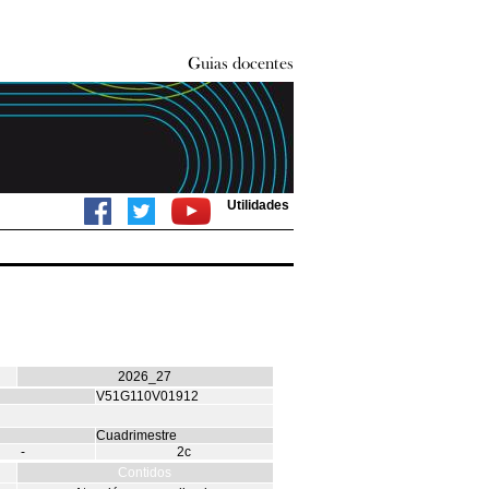
Utilidades
2026_27
V51G110V01912
Cuadrimestre
-
2c
Contidos