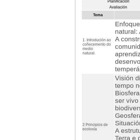
Planificación
Avaliación
Tema
Enfoque 
natural:
A const
1. Introdución ao
coñecemento do
comunida
medio
aprendi
natural.
desenvo
temperá
Visión 
tempo n
Biosfera
ser vivo
biodiver
Geosfera
Situació
2 Principios de
ecoloxía
A estrut
Terra e 