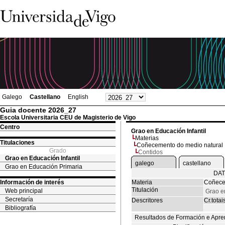
Galego
Castellano
English
Guia docente 2026_27
Escola Universitaria CEU de Magisterio de Vigo
Centro
Grao en Educación Infantil
Materias
Titulaciones
Coñecemento do medio natural
Grado
Contidos
Grao en Educación Infantil
galego
castellano
Grao en Educación Primaria
DAT
Información de interés
Materia
Coñece
Titulación
Web principal
Grao en
Secretaría
Descritores
Cr.totai
Bibliografía
Resultados de Formación e Apre