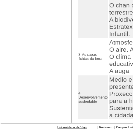
O chan 
terrestre
A biodiv
Estratex
Infantil.
Atmosfer
O aire. 
3. As capas
O clima 
fluídas da terra
educativ
A auga.
Medio e
present
Proxecci
4.
Desenvolvemento
para a 
sustentable
Sustent
a cidada
Universidade de Vigo
| Rectorado | Campus Universit