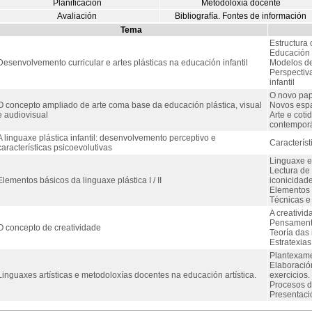
Planificación
Metodoloxía docente
Avaliación
Bibliografía. Fontes de información
Tema
Estructura 
Educación I
Desenvolvemento curricular e artes plásticas na educación infantil
Modelos de
Perspectiva
infantil
O novo pape
O concepto ampliado de arte coma base da educación plástica, visual
Novos espa
e audiovisual
Arte e cot
contempor
A linguaxe plástica infantil: desenvolvemento perceptivo e
Característ
características psicoevolutivas
Linguaxe e
Lectura de 
Elementos básicos da linguaxe plástica I / II
iconicidad
Elementos b
Técnicas e 
A creativid
Pensamento
O concepto de creatividade
Teoría das 
Estratexias
Plantexame
Elaboració
Linguaxes artísticas e metodoloxías docentes na educación artística.
exercicios.
Procesos d
Presentació