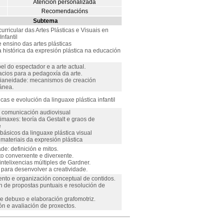
Atención personalizada
Recomendacións
Subtema
curricular das Artes Plásticas e Visuais en
nfantil
 ensino das artes plásticas
 histórica da expresión plástica na educación
l do espectador e a arte actual.
cios para a pedagoxía da arte.
idianeidade: mecanismos de creación
ánea.
icas e evolución da linguaxe plástica infantil
 comunicación audiovisual
imaxes: teoría da Gestalt e graos de
e
ásicos da linguaxe plástica visual
materiais da expresión plástica
ade: definición e mitos.
 converxente e diverxente.
intelixencias múltiples de Gardner.
 para desenvolver a creatividade.
nto e organización conceptual de contidos.
n de propostas puntuais e resolución de
e debuxo e elaboración grafomotriz.
n e avaliación de proxectos.