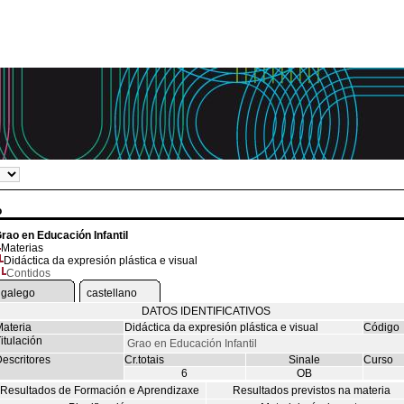
o
rao en Educación Infantil
Materias
Didáctica da expresión plástica e visual
Contidos
galego
castellano
DATOS IDENTIFICATIVOS
ateria
Didáctica da expresión plástica e visual
Código
itulación
Grao en Educación Infantil
escritores
Cr.totais
Sinale
Curso
6
OB
Resultados de Formación e Aprendizaxe
Resultados previstos na materia