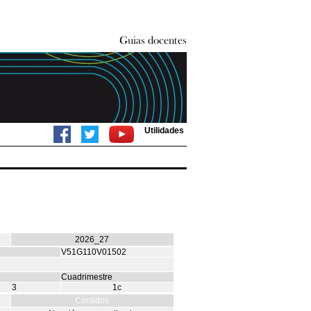
Utilidades
2026_27
V51G110V01502
Cuadrimestre
3
1c
Contidos