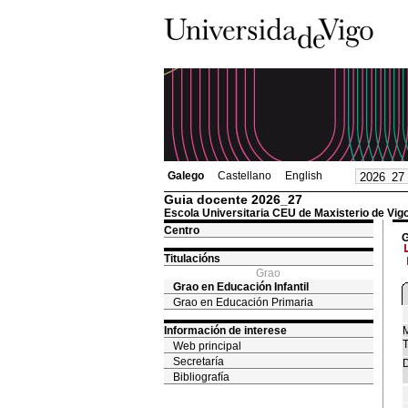
Galego
Castellano
English
Guia docente 2026_27
Escola Universitaria CEU de Maxisterio de Vig
Centro
G
Titulacións
Grao
Grao en Educación Infantil
Grao en Educación Primaria
Información de interese
M
T
Web principal
Secretaría
D
Bibliografía