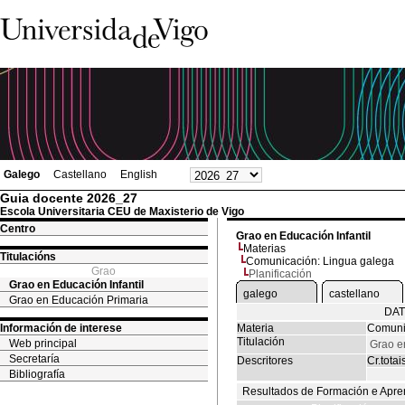
Galego
Castellano
English
Guia docente 2026_27
Escola Universitaria CEU de Maxisterio de Vigo
Centro
Grao en Educación Infantil
Materias
Titulacións
Comunicación: Lingua galega
Grao
Planificación
Grao en Educación Infantil
galego
castellano
Grao en Educación Primaria
DAT
Información de interese
Materia
Comuni
Titulación
Web principal
Grao en
Secretaría
Descritores
Cr.totai
Bibliografía
Resultados de Formación e Apre