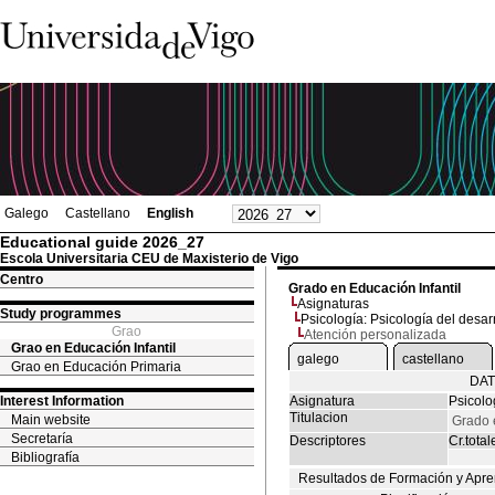
Galego
Castellano
English
Educational guide 2026_27
Escola Universitaria CEU de Maxisterio de Vigo
Centro
Grado en Educación Infantil
Asignaturas
Study programmes
Psicología: Psicología del desar
Grao
Atención personalizada
Grao en Educación Infantil
galego
castellano
Grao en Educación Primaria
DAT
Interest Information
Asignatura
Psicolo
Titulacion
Main website
Grado 
Secretaría
Descriptores
Cr.total
Bibliografía
Resultados de Formación y Apre