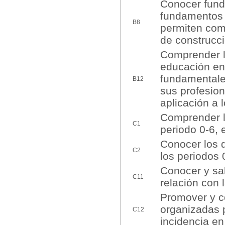
Conocer funda
fundamentos 
B8
permiten com
de construcci
Comprender la
educación en
fundamentales
B12
sus profesio
aplicación a 
Comprender l
C1
periodo 0-6, e
Conocer los d
C2
los periodos 
Conocer y sab
C11
relación con 
Promover y co
organizadas p
C12
incidencia en