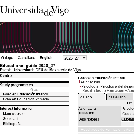
Galego
Castellano
English
Educational guide 2026_27
Escola Universitaria CEU de Maxisterio de Vigo
Centro
Grado en Educación Infantil
Asignaturas
Study programmes
Psicología: Psicología del desar
Grao
Resultados de Formación y Apr
Grao en Educación Infantil
galego
castellano
Grao en Educación Primaria
DAT
Interest Information
Asignatura
Psicolo
Titulacion
Main website
Grado 
Secretaría
Descriptores
Cr.total
Bibliografía
Resultados de Formación y Apre