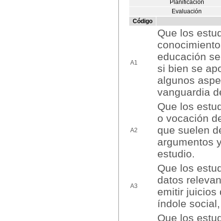
Planificación
Evaluación
Código
Que los estu
conocimientos
educación sec
A1
si bien se ap
algunos aspe
vanguardia d
Que los estud
o vocación d
que suelen d
A2
argumentos y
estudio.
Que los estud
datos relevan
A3
emitir juicio
índole social,
Que los estud