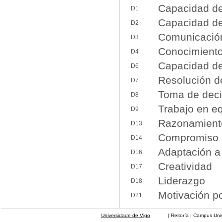
Capacidad de 
D1
Capacidad de 
D2
Comunicación 
D3
Conocimiento
D4
Capacidad de
D6
Resolución d
D7
Toma de deci
D8
Trabajo en e
D9
Razonamiento
D13
Compromiso 
D14
Adaptación a
D16
Creatividad
D17
Liderazgo
D18
Motivación po
D21
Universidade de Vigo
| Reitoría | Campus Universit