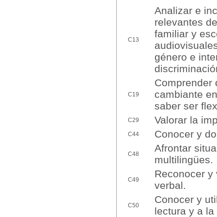
Analizar e in
relevantes de
familiar y es
C13
audiovisuales
género e inte
discriminació
Comprender qu
cambiante en 
C19
saber ser flex
Valorar la im
C29
Conocer y dom
C44
Afrontar situ
C48
multilingües.
Reconocer y v
C49
verbal.
Conocer y uti
C50
lectura y a la