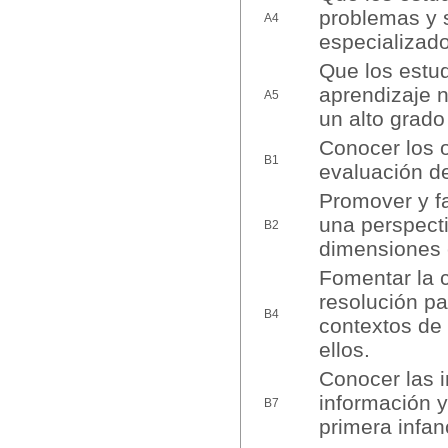
problemas y 
A4
especializado
Que los estud
aprendizaje 
A5
un alto grad
Conocer los o
B1
evaluación de
Promover y fa
una perspecti
B2
dimensiones c
Fomentar la c
resolución pa
B4
contextos de 
ellos.
Conocer las i
información y 
B7
primera infan