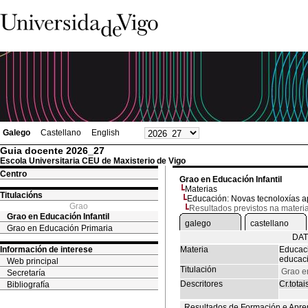
Galego
Castellano
English
Guia docente 2026_27
Escola Universitaria CEU de Maxisterio de Vigo
Centro
Grao en Educación Infantil
Materias
Titulacións
Educación: Novas tecnoloxías ap
Grao
Resultados previstos na materi
Grao en Educación Infantil
galego
castellano
Grao en Educación Primaria
DAT
Información de interese
Materia
Educaci
educaci
Web principal
Titulación
Grao en
Secretaría
Descritores
Cr.totai
Bibliografía
Resultados de Formación e Apre