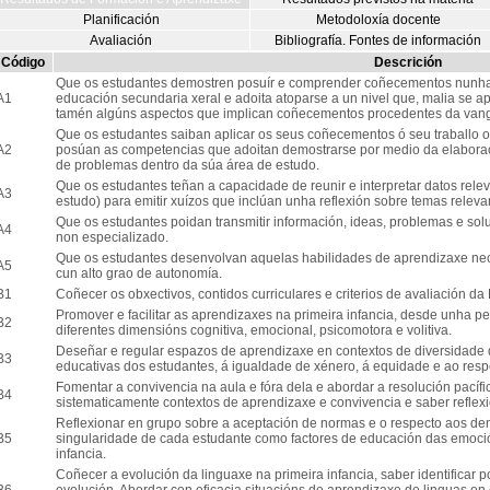
Planificación
Metodoloxía docente
Avaliación
Bibliografía. Fontes de información
Código
Descrición
Que os estudantes demostren posuír e comprender coñecementos nunha 
A1
educación secundaria xeral e adoita atoparse a un nivel que, malia se ap
tamén algúns aspectos que implican coñecementos procedentes da van
Que os estudantes saiban aplicar os seus coñecementos ó seu traballo 
A2
posúan as competencias que adoitan demostrarse por medio da elaborac
de problemas dentro da súa área de estudo.
Que os estudantes teñan a capacidade de reunir e interpretar datos rel
A3
estudo) para emitir xuízos que inclúan unha reflexión sobre temas relevant
Que os estudantes poidan transmitir información, ideas, problemas e sol
A4
non especializado.
Que os estudantes desenvolvan aquelas habilidades de aprendizaxe nec
A5
cun alto grao de autonomía.
B1
Coñecer os obxectivos, contidos curriculares e criterios de avaliación da 
Promover e facilitar as aprendizaxes na primeira infancia, desde unha pe
B2
diferentes dimensións cognitiva, emocional, psicomotora e volitiva.
Deseñar e regular espazos de aprendizaxe en contextos de diversidade
B3
educativas dos estudantes, á igualdade de xénero, á equidade e ao res
Fomentar a convivencia na aula e fóra dela e abordar a resolución pacífi
B4
sistematicamente contextos de aprendizaxe e convivencia e saber reflexi
Reflexionar en grupo sobre a aceptación de normas e o respecto aos de
B5
singularidade de cada estudante como factores de educación das emoción
infancia.
Coñecer a evolución da linguaxe na primeira infancia, saber identificar p