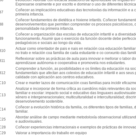
B6
evolución. Abordar con eficacia situacións de aprendizaxe de linguas en c
Expresarse oralmente e por escrito e dominar o uso de diferentes técnica
Coñecer as implicacións educativas das tecnoloxías da información e a co
B7
primeira infancia.
Coñecer fundamentos de dietética e hixiene infantís. Coñecer fundament
B8
desenvolvementos que permiten comprender os procesos psicolóxicos, d
personalidade na primeira infancia.
Coñecer a organización das escolas de educación infantil e a diversid
B9
funcionamento. Asumir que o exercicio da función docente debe perfeccio
pedagóxicos e sociais ao longo da vida.
Actuar como orientador de pais e nais en relación coa educación familiar
B10
no trato e relación coa familia de cada estudante e co conxunto das famil
Reflexionar sobre as prácticas de aula para innovar e mellorar o labor do
B11
aprendizaxe autónoma e cooperativa e promovela nos estudantes.
Comprender a función, as posibilidades e os límites da educación na so
B12
fundamentais que afectan aos colexios de educación infantil e aos seus
calidade con aplicación aos centros educativos.
C10
Crear e manter lazos de comunicación coas familias para incidir eficazm
Analizar e incorporar de forma crítica as cuestións máis relevantes da s
familiar e escolar: impacto social e educativo das linguaxes audiovisual
C13
xénero e intergeneracionales; multiculturalidad e interculturalidad; discri
desenvolvemento sostenible.
Coñecer a evolución histórica da familia, os diferentes tipos de familias,
C14
familiar.
Abordar análise de campo mediante metodoloxía observacional utilizand
C25
e audiovisuales.
C28
Coñecer experiencias internacionais e exemplos de prácticas de innovado
C29
Valorar a importancia do traballo en equipo