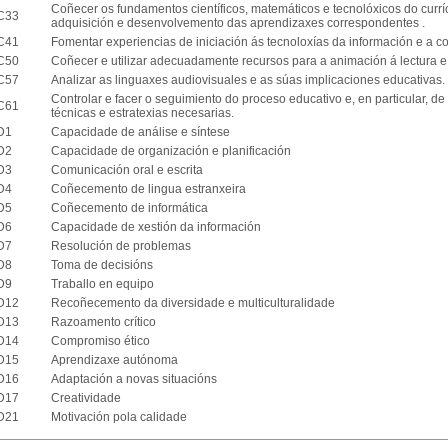
Coñecer os fundamentos científicos, matemáticos e tecnolóxicos do currí
C33
adquisición e desenvolvemento das aprendizaxes correspondentes .
C41
Fomentar experiencias de iniciación ás tecnoloxías da información e a c
C50
Coñecer e utilizar adecuadamente recursos para a animación á lectura e 
C57
Analizar as linguaxes audiovisuales e as súas implicaciones educativas.
Controlar e facer o seguimiento do proceso educativo e, en particular, 
C61
técnicas e estratexias necesarias.
D1
Capacidade de análise e síntese
D2
Capacidade de organización e planificación
D3
Comunicación oral e escrita
D4
Coñecemento de lingua estranxeira
D5
Coñecemento de informática
D6
Capacidade de xestión da información
D7
Resolución de problemas
D8
Toma de decisións
D9
Traballo en equipo
D12
Recoñecemento da diversidade e multiculturalidade
D13
Razoamento crítico
D14
Compromiso ético
D15
Aprendizaxe autónoma
D16
Adaptación a novas situacións
D17
Creatividade
D21
Motivación pola calidade