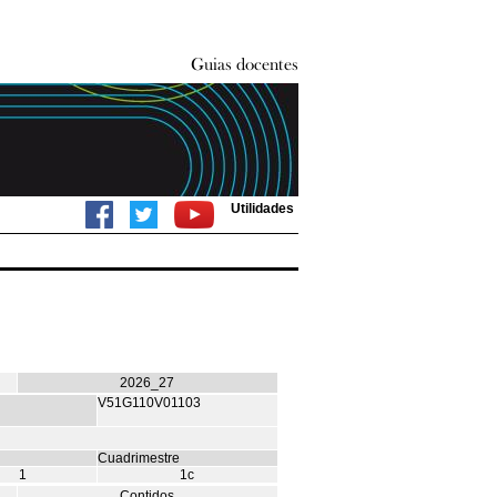
Utilidades
2026_27
V51G110V01103
Cuadrimestre
1
1c
Contidos