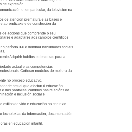
ontextos multiculturais e multilingües.
s de expresión.
municación e, en particular, da televisión na
os de atención prematura e as bases e
e aprendizaxe e de construción da
ade de accións que comprende o seu
narse e adaptarse aos cambios científicos,
 no período 0-6 e dominar habilidades sociais
ias.
cente Adquirir hábitos e destrezas para a
ciedade actual e as competencias
 profesionais. Coñecer modelos de mellora da
ente no proceso educativo.
ociedade actual que afectan á educación
es e das pantallas; cambios nas relacións de
minación e inclusión social e
 de estilos de vida e educación no contexto
o tecnoloxías da información, documentación
ras en educación infantil.