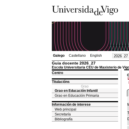
Galego
Castellano
English
Guia docente 2026_27
Escola Universitaria CEU de Maxisterio de Vig
Centro
G
Titulacións
Grao
Grao en Educación Infantil
Grao en Educación Primaria
Información de interese
M
Web principal
T
Secretaría
D
Bibliografía