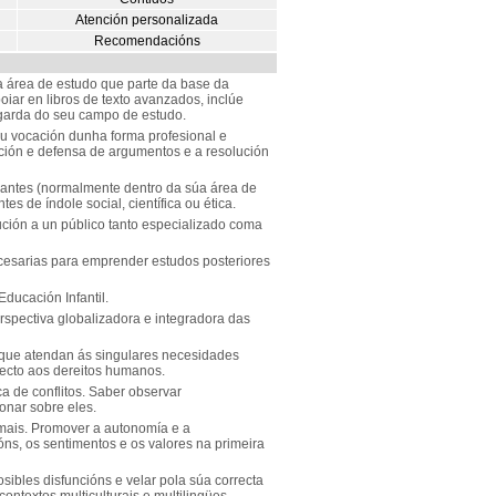
Atención personalizada
Recomendacións
área de estudo que parte da base da
oiar en libros de texto avanzados, inclúe
garda do seu campo de estudo.
ou vocación dunha forma profesional e
ión e defensa de argumentos e a resolución
evantes (normalmente dentro da súa área de
es de índole social, científica ou ética.
ución a un público tanto especializado coma
esarias para emprender estudos posteriores
Educación Infantil.
rspectiva globalizadora e integradora das
 que atendan ás singulares necesidades
pecto aos dereitos humanos.
ca de conflitos. Saber observar
onar sobre eles.
mais. Promover a autonomía e a
s, os sentimentos e os valores na primeira
osibles disfuncións e velar pola súa correcta