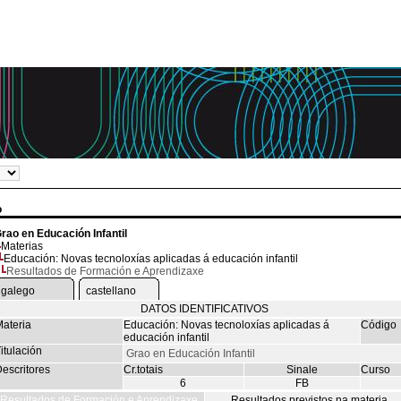
o
rao en Educación Infantil
Materias
Educación: Novas tecnoloxías aplicadas á educación infantil
Resultados de Formación e Aprendizaxe
galego
castellano
DATOS IDENTIFICATIVOS
ateria
Educación: Novas tecnoloxías aplicadas á
Código
educación infantil
itulación
Grao en Educación Infantil
escritores
Cr.totais
Sinale
Curso
6
FB
Resultados de Formación e Aprendizaxe
Resultados previstos na materia