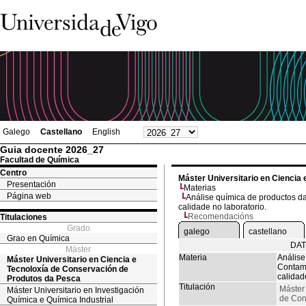
Galego
Castellano
English
Guia docente 2026_27
Facultad de Química
Centro
Máster Universitario en Ciencia
Presentación
Materias
Página web
Análise química de productos da
calidade no laboratorio.
Recomendacións
Titulaciones
Grado
galego
castellano
Grao en Química
DAT
Máster
Materia
Análise
Máster Universitario en Ciencia e
Contami
Tecnoloxía de Conservación de
calidad
Produtos da Pesca
Titulación
Máster 
Máster Universitario en Investigación
de Con
Química e Química Industrial