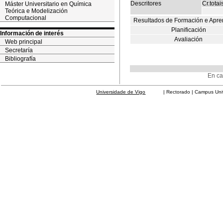
Descritores
Cr.totai
Máster Universitario en Química
Teórica e Modelización
Computacional
Resultados de Formación e Apre
Planificación
Información de interés
Avaliación
Web principal
Secretaría
Bibliografía
En ca
Universidade de Vigo
| Rectorado | Campus Universit