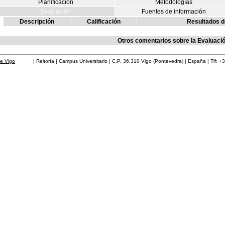
Planificación
Metodologías
Evaluación
Fuentes de información
Descripción
Calificación
Resultados d
Otros comentarios sobre la Evaluaci
de Vigo
| Reitoría | Campus Universitario | C.P. 36.310 Vigo (Pontevedra) | España | Tlf: +