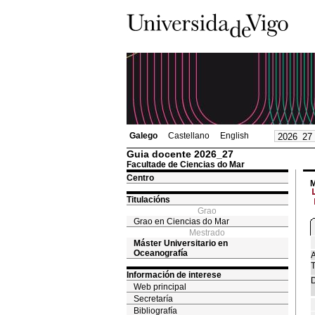
Galego
Castellano
English
Guia docente 2026_27
Facultade de Ciencias do Mar
Centro
M
Titulacións
Grao
Grao en Ciencias do Mar
Mestrado
Máster Universitario en
Oceanografía
A
T
Información de interese
D
Web principal
Secretaría
Bibliografía