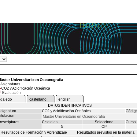
áster Universitario en Oceanografía
Asignaturas
CO2 y Acidificación Oceánica
Evaluación
galego
castellano
english
DATOS IDENTIFICATIVOS
signatura
CO2 y Acidificación Oceánica
Códig
itulacion
Máster Universitario en Oceanografía
escriptores
Cr.totales
Seleccione
Curso
5
OP
Resultados de Formación y Aprendizaje
Resultados previstos en la materia