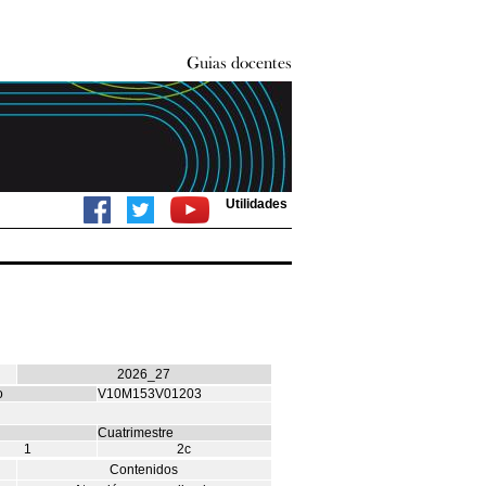
Utilidades
2026_27
o
V10M153V01203
Cuatrimestre
1
2c
Contenidos